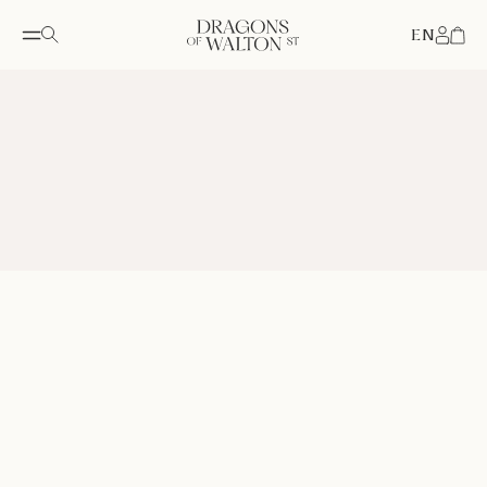
EN
Accou