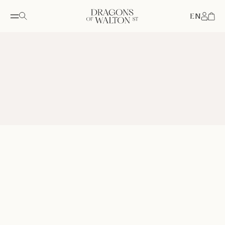
EN
Accou